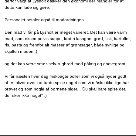
derfor valgt at Lysholt dækker den økonomi der mangler for at
dette kan lade sig gøre.
Personalet betaler også til madordningen.
Den mad vi får på Lysholt er meget varieret. Det kan være varm
mad, som eksempelvis suppe, kødfri lasagne, grød, fisk, kartofler,
ris, pasta og fremfor alt masser af grøntsager, både synlige og
skjulte i maden :)
og det kan være smør-selv-rugbrød med pålæg og gnavegrønt.
Vi får næsten hver dag friskbagte boller som vi også nyder godt
af. Vi bliver øvet i at turde spise noget som vi måske ikke lige har
prøvet og som nogle af børnene siger..."Du skal bare spise det,
der sker ikke noget" :)